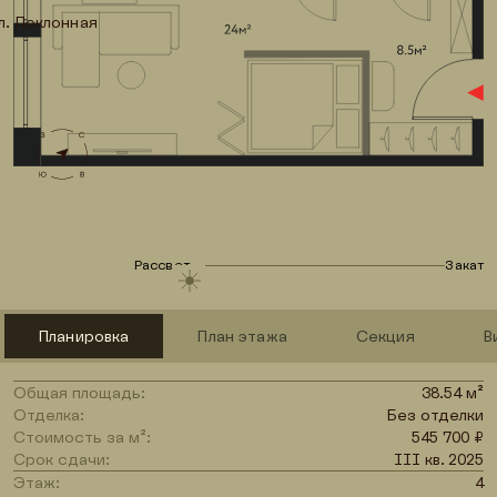
л. Поклонная
Рассвет
Закат
Планировка
План этажа
Секция
В
Общая площадь:
38.54 м²
Отделка:
Без отделки
Стоимость за м²:
545 700 ₽
Срок сдачи:
III кв. 2025
Этаж:
4