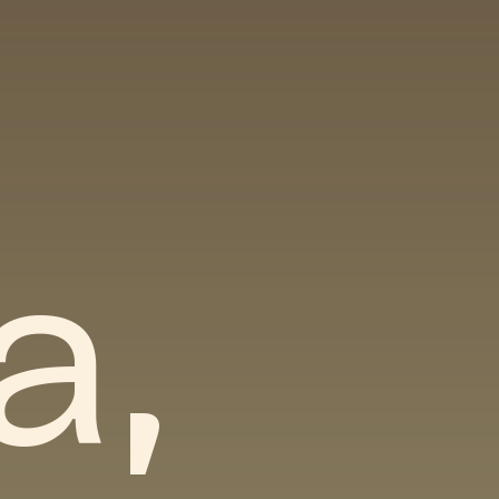
-ком
а,