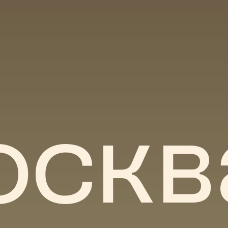
ть 2
скв