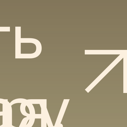
ть
иру
я,