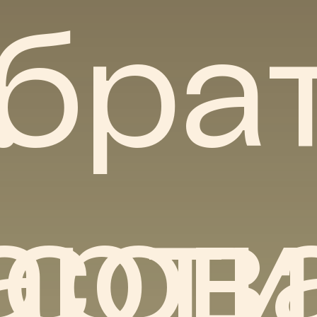
бра
.
арт
сова