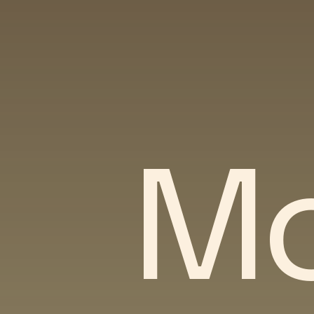
Купи
Мо