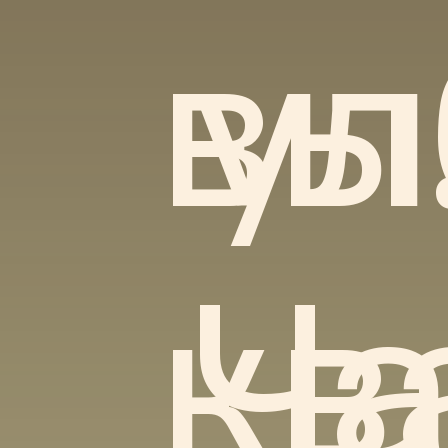
вы
ул
кв
Ча