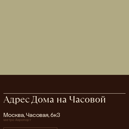
Базовая ипотека
Ставка
19,4%
Первоначальный взнос
от 20,1%
Платеж в месяц
111 897 ₽
Срок
до 30 лет
Сумма
до 20 000 000 ₽
Адрес Дома на Часовой
Москва, Часовая, 6к3
метро
Аэропорт